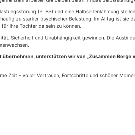
 gemeinsam arbeiten die beiden daran, Fridas Selbstständigke
astungsstörung (PTBS) und eine Halbseitenlähmung stellen
ufig zu starker psychischer Belastung. Im Alltag ist sie da
 für ihre Tochter da sein zu können.
alität, Sicherheit und Unabhängigkeit gewinnen. Die Ausbi
mmenwachsen.
ht übernehmen, unterstützen wir von „Zusammen Berge ve
e Zeit – voller Vertrauen, Fortschritte und schöner Mome