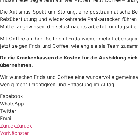
Fridas treue Begleiterin auf vier Pfoten heißt Coffee – und
Die Autismus-Spektrum-Störung, eine posttraumatische Bel
Reizüberflutung und wiederkehrende Panikattacken führen hä
Mutter angewiesen, die selbst nachts arbeitet, um tagsüber
Mit Coffee an ihrer Seite soll Frida wieder mehr Lebensqu
jetzt zeigen Frida und Coffee, wie eng sie als Team zusa
Da die Krankenkassen die Kosten für die Ausbildung nic
übernehmen.
Wir wünschen Frida und Coffee eine wundervolle gemeinsam
wenig mehr Leichtigkeit und Entlastung im Alltag.
Facebook
WhatsApp
Twitter
Email
Zurück
Zurück
Vor
Nächster